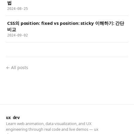
법
2024-08-25
CSS의 position: fixed vs position: sticky 이해하기: 간단
비교
2024-09-02
← All posts
ux dev
Learn web animation, data visualization, and UX
engineering through real code and live demos — ux