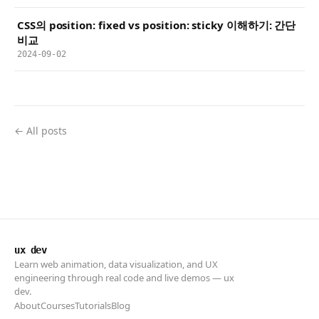
CSS의 position: fixed vs position: sticky 이해하기: 간단
비교
2024-09-02
← All posts
ux dev
Learn web animation, data visualization, and UX
engineering through real code and live demos — ux
dev.
About
Courses
Tutorials
Blog