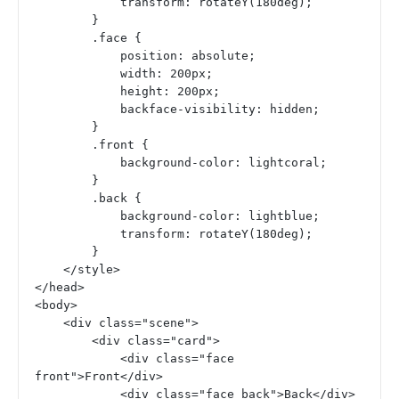
            transform: rotateY(180deg);
        }
        .face {
            position: absolute;
            width: 200px;
            height: 200px;
            backface-visibility: hidden;
        }
        .front {
            background-color: lightcoral;
        }
        .back {
            background-color: lightblue;
            transform: rotateY(180deg);
        }
    </style>
</head>
<body>
    <div class="scene">
        <div class="card">
            <div class="face 
front">Front</div>
            <div class="face back">Back</div>