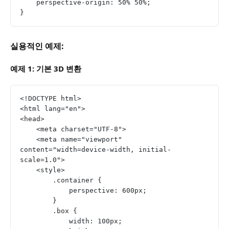
    perspective-origin: 50% 50%;
}
실용적인 예제:
예제 1: 기본 3D 변환
<!DOCTYPE html>
<html lang="en">
<head>
    <meta charset="UTF-8">
    <meta name="viewport" 
content="width=device-width, initial-
scale=1.0">
    <style>
        .container {
            perspective: 600px;
        }
        .box {
            width: 100px;