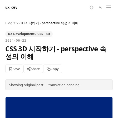
ux dev
Blog
/
CSS 3D 시작하기 - perspective 속성의 이해
UX Development / CSS - 3D
2024-06-22
CSS 3D 시작하기 - perspective 속
성의 이해
Save
Share
Copy
Showing original post — translation pending.