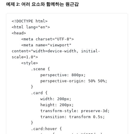
예제 2: 여러 요소와 함께하는 원근감
<!DOCTYPE html>
<html lang="en">
<head>
    <meta charset="UTF-8">
    <meta name="viewport" 
content="width=device-width, initial-
scale=1.0">
    <style>
        .scene {
            perspective: 800px;
            perspective-origin: 50% 50%;
        }
        .card {
            width: 200px;
            height: 200px;
            transform-style: preserve-3d;
            transition: transform 0.5s;
        }
        .card:hover {