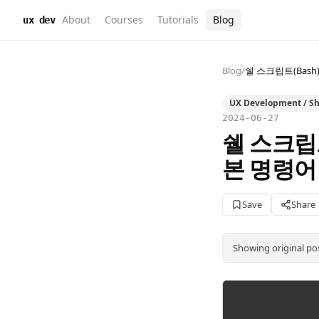
About
Courses
Tutorials
Blog
ux dev
Blog
/
쉘 스크립트(Bas
UX Development / She
2024-06-27
쉘 스크립트
본 명령어
Save
Share
Showing original po