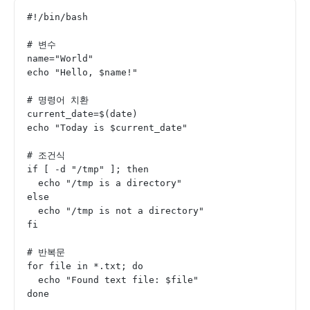
#!/bin/bash
# 변수
name="World"
echo "Hello, $name!"
# 명령어 치환
current_date=$(date)
echo "Today is $current_date"
# 조건식
if [ -d "/tmp" ]; then
  echo "/tmp is a directory"
else
  echo "/tmp is not a directory"
fi
# 반복문
for file in *.txt; do
  echo "Found text file: $file"
done