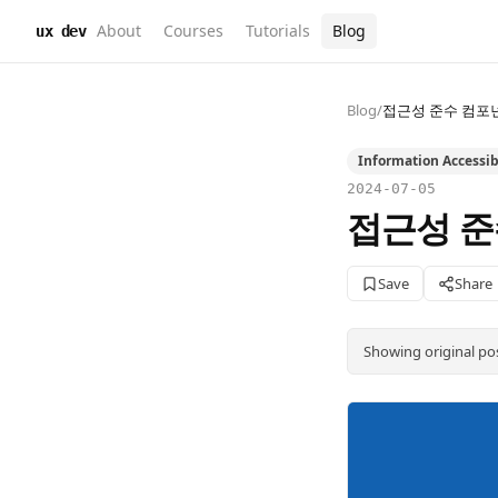
About
Courses
Tutorials
Blog
ux dev
Blog
/
접근성 준수 컴포넌
Information Accessibi
2024-07-05
접근성 준
Save
Share
Showing original po