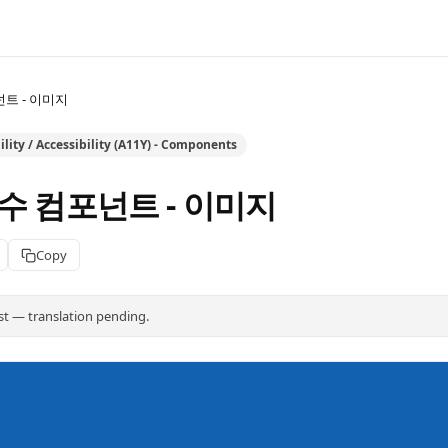
트 - 이미지
lity / Accessibility (A11Y) - Components
수 컴포넌트 - 이미지
Copy
st — translation pending.