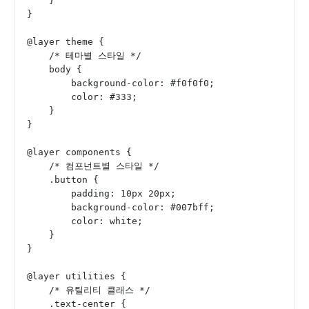
    }
}
@layer theme {
    /* 테마별 스타일 */
    body {
        background-color: #f0f0f0;
        color: #333;
    }
}
@layer components {
    /* 컴포넌트별 스타일 */
    .button {
        padding: 10px 20px;
        background-color: #007bff;
        color: white;
    }
}
@layer utilities {
    /* 유틸리티 클래스 */
    .text-center {