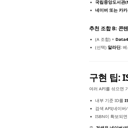
국립중앙도서관(N
네이버 또는 카
추천 조합 B: 
(A 조합) +
Data4
(선택)
알라딘
: 
구현 팁: 
여러 API를 섞으면
내부 기준 ID를
I
검색 API(네이버
ISBN이 확보되면 
즉,
검색은 네이버/