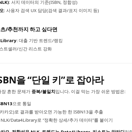
LK)
: 서지 데이터의 기준(ISBN, 정합성)
카오
: 사용자 검색 UX 담당(검색 결과/표지 이미지 등)
콘텐츠/추천까지 하고 싶다면
Library
: 대출 기반 트렌드/랭킹
베스트셀러/신간 리스트 강화
ISBN을 “단일 키”로 잡아라
 가장 흔한 문제가
중복/불일치
입니다. 이걸 막는 가장 쉬운 방법은:
SBN13
으로 통일
/카카오)로 결과를 받아오면 가능한 한 ISBN13을 추출
NLK/Data4Library로 “정확한 상세/추가 데이터”를 붙이기
카카오
,
정합성은 NLK
,
트렌드는 Data4Library
,
리스트는 알라딘
처