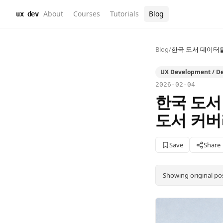
About
Courses
Tutorials
Blog
ux dev
Blog
/
한국 도서 데이터를
UX Development / De
2026-02-04
한국 도서
도서 커버
Save
Share
Showing original po