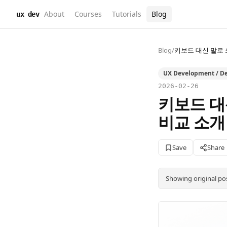
About
Courses
Tutorials
Blog
ux dev
Blog
/
키보드 대신 말로 쓰는
UX Development / De
2026-02-26
키보드 대
비교 소개 (
Save
Share
Showing original po