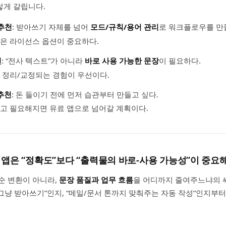
렇게 갈립니다.
 추천
: 받아쓰기 자체를 넘어
모드/규칙/용어 관리
로 워크플로우를 만
은 라이선스 옵션이 중요하다.
천
: “전사 텍스트”가 아니라
바로 사용 가능한 문장
이 필요하다.
 정리/교정되는 경험이 우선이다.
 추천
: 돈 들이기 전에 먼저 습관부터 만들고 싶다.
고 필요해지면 유료 앱으로 넘어갈 계획이다.
 앱은 “정확도”보다 “출력물의 바로-사용 가능성”이 중요
순 변환이 아니라,
문장 품질과 업무 흐름
을 어디까지 줄여주느냐의 
 “그냥 받아쓰기”인지, “메일/문서 톤까지 맞춰주는 자동 작성”인지부