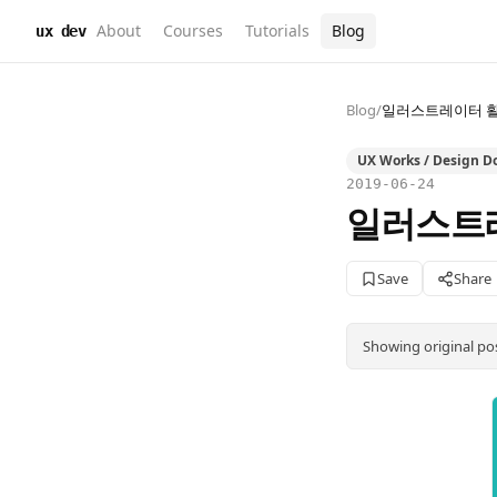
About
Courses
Tutorials
Blog
ux dev
Blog
/
일러스트레이터 활용
UX Works / Design D
2019-06-24
일러스트레
Save
Share
Showing original po