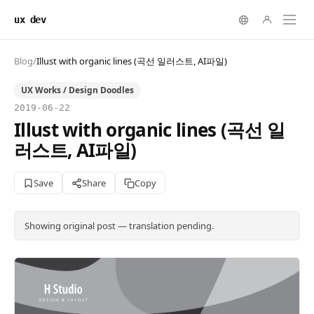
ux dev
Blog
/
Illust with organic lines (곡선 일러스트, AI파일)
UX Works / Design Doodles
2019-06-22
Illust with organic lines (곡선 일
러스트, AI파일)
Save
Share
Copy
Showing original post — translation pending.