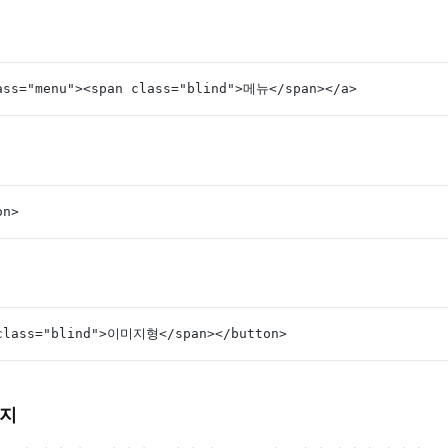
ass="menu"><span class="blind">메뉴</span></a>
on>
 class="blind">이미지형</span></button>
미지