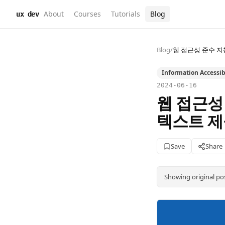
About
Courses
Tutorials
Blog
ux dev
Blog
/
웹 접근성 준수 지침
Information Accessibi
2024-06-16
웹 접근성 
텍스트 
Save
Share
Showing original po