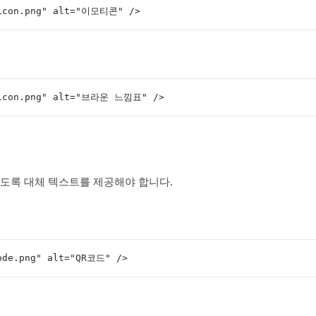
ticon.png" alt="이모티콘" />
ticon.png" alt="브라운 느낌표" />
지
있도록 대체 텍스트를 제공해야 합니다.
ode.png" alt="QR코드" />