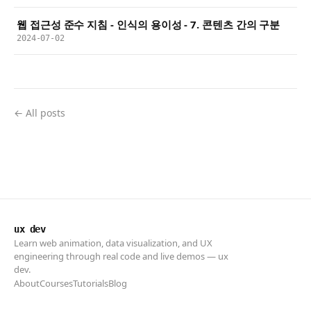
웹 접근성 준수 지침 - 인식의 용이성 - 7. 콘텐츠 간의 구분
2024-07-02
← All posts
ux dev
Learn web animation, data visualization, and UX
engineering through real code and live demos — ux
dev.
About
Courses
Tutorials
Blog