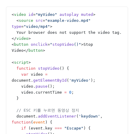
<
video
 id
=
"myVideo"
 autoplay
 muted
>
  <
source
 src
=
"example-video.mp4"
type
=
"video/mp4"
>
  Your browser does not support the video tag.
</
video
>
<
button
 onclick
=
"
stopVideo
()"
>Stop 
Video</
button
>
<
script
>
  function
 stopVideo
() {
    var
 video 
=
document.
getElementById
(
'myVideo'
);
    video.
pause
();
    video.currentTime 
=
 0
;
  }
  // ESC 키를 누르면 동영상 정지
  document.
addEventListener
(
'keydown'
, 
function
(
event
) {
    if
 (event.key 
===
 "Escape"
) {