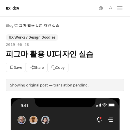
ux dev
Blog
/
피그마 활용 UI디자인 실습
UX Works / Design Doodles
2019-06-28
피그마 활용 UI디자인 실습
Save
Share
Copy
Showing original post — translation pending.